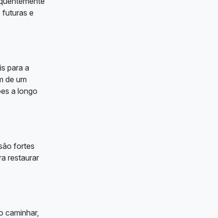
requentemente
 futuras e
is para a
am de um
ões a longo
são fortes
ra restaurar
o caminhar,