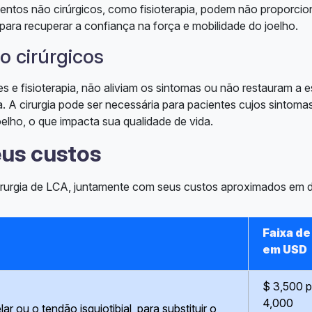
mentos não cirúrgicos, como fisioterapia, podem não proporcio
 para recuperar a confiança na força e mobilidade do joelho.
o cirúrgicos
e fisioterapia, não aliviam os sintomas ou não restauram a es
. A cirurgia pode ser necessária para pacientes cujos sintoma
elho, o que impacta sua qualidade de vida.
eus custos
irurgia de LCA, juntamente com seus custos aproximados em 
Faixa de
em USD
$ 3,500 
4,000
r ou o tendão isquiotibial, para substituir o