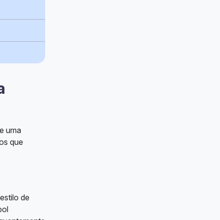
a
de uma
pos que
stilo de
bol