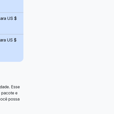
para US $
para US $
idade. Esse
u pacote e
 você possa