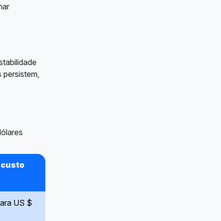
nar
tabilidade
s persistem,
dólares
 custo
para US $