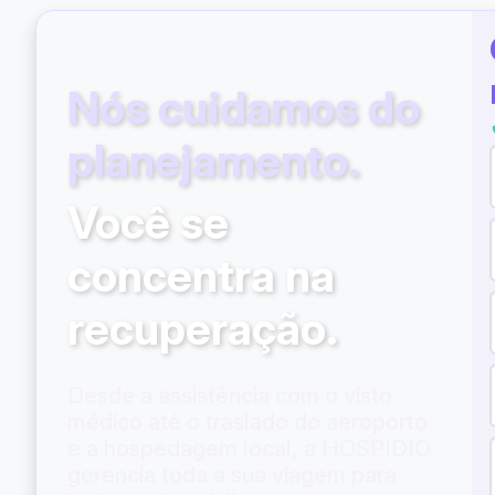
Nós cuidamos do
planejamento.
Você se
concentra na
recuperação.
Desde a assistência com o visto
médico até o traslado do aeroporto
e a hospedagem local, a HOSPIDIO
gerencia toda a sua viagem para