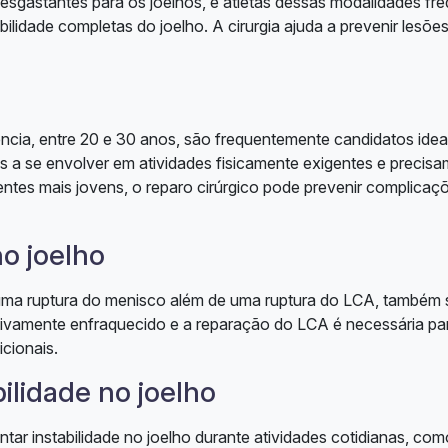
desgastantes para os joelhos, e atletas dessas modalidades f
bilidade completas do joelho. A cirurgia ajuda a prevenir lesões
ncia, entre 20 e 30 anos, são frequentemente candidatos idea
 a se envolver em atividades fisicamente exigentes e precis
ientes mais jovens, o reparo cirúrgico pode prevenir complicaç
o joelho
 uma ruptura do menisco além de uma ruptura do LCA, também 
cativamente enfraquecido e a reparação do LCA é necessária pa
cionais.
ilidade no joelho
r instabilidade no joelho durante atividades cotidianas, com