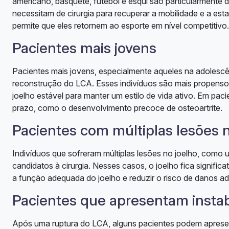
americano, basquete, futebol e esqui são particularmente 
necessitam de cirurgia para recuperar a mobilidade e a esta
permite que eles retornem ao esporte em nível competitivo.
Pacientes mais jovens
Pacientes mais jovens, especialmente aqueles na adolescê
reconstrução do LCA. Esses indivíduos são mais propensos
joelho estável para manter um estilo de vida ativo. Em pac
prazo, como o desenvolvimento precoce de osteoartrite.
Pacientes com múltiplas lesões n
Indivíduos que sofreram múltiplas lesões no joelho, como
candidatos à cirurgia. Nesses casos, o joelho fica signifi
a função adequada do joelho e reduzir o risco de danos adi
Pacientes que apresentam instab
Após uma ruptura do LCA, alguns pacientes podem apresenta