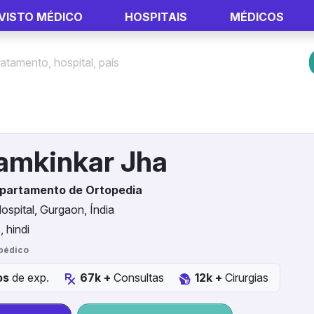
VISTO MÉDICO
HOSPITAIS
MÉDICOS
Ramkinkar Jha
epartamento de Ortopedia
ospital, Gurgaon, Índia
, hindi
pédico
os
de exp.
67k +
Consultas
12k +
Cirurgias