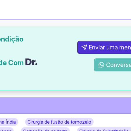
ondição
Enviar uma me
Dr.
úde Com
Converse
na Índia
Cirurgia de fusão de tornozelo