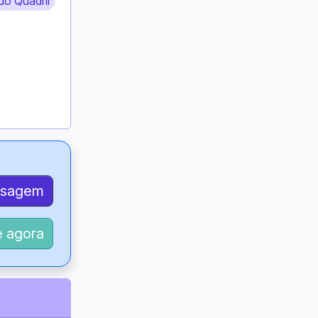
do Quadril
nsagem
 agora