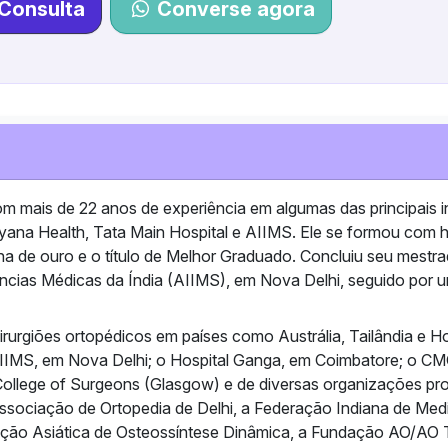
Consulta
Converse agora
m mais de 22 anos de experiência em algumas das principais in
ayana Health, Tata Main Hospital e AIIMS. Ele se formou com 
a de ouro e o título de Melhor Graduado. Concluiu seu mestr
iências Médicas da Índia (AIIMS), em Nova Delhi, seguido por 
urgiões ortopédicos em países como Austrália, Tailândia e H
IIMS, em Nova Delhi; o Hospital Ganga, em Coimbatore; o CMC
llege of Surgeons (Glasgow) e de diversas organizações pro
 Associação de Ortopedia de Delhi, a Federação Indiana de Med
iação Asiática de Osteossíntese Dinâmica, a Fundação AO/AO 