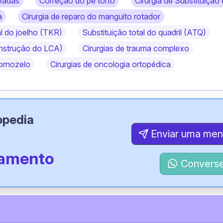
eadas
Correção do pé torto
Cirurgia de Substituição 
a
Cirurgia de reparo do manguito rotador
al do joelho (TKR)
Substituição total do quadril (ATQ)
construção do LCA)
Cirurgias de trauma complexo
tornozelo
Cirurgias de oncologia ortopédica
opedia
Enviar uma me
tamento
Converse