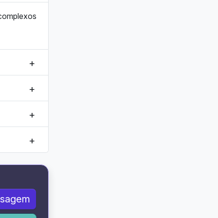
s complexos
nsagem