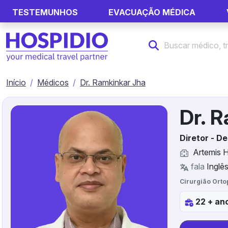
TESTEMUNHOS
EVACUAÇÃO MÉDICA
Início
Médicos
Dr. Ramkinkar Jha
Dr. 
Diretor - D
Artemis H
fala
Inglês
Cirurgião Orto
22 + an