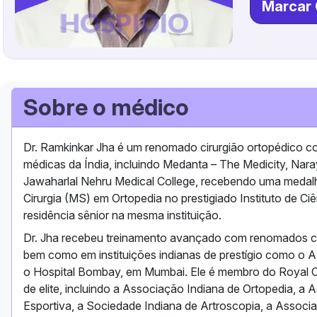
Marcar 
Sobre o médico
Dr. Ramkinkar Jha é um renomado cirurgião ortopédico co
médicas da Índia, incluindo Medanta – The Medicity, Nar
Jawaharlal Nehru Medical College, recebendo uma medalh
Cirurgia (MS) em Ortopedia no prestigiado Instituto de C
residência sênior na mesma instituição.
Dr. Jha recebeu treinamento avançado com renomados cir
bem como em instituições indianas de prestígio como o A
o Hospital Bombay, em Mumbai. Ele é membro do Royal Co
de elite, incluindo a Associação Indiana de Ortopedia, a
Esportiva, a Sociedade Indiana de Artroscopia, a Assoc