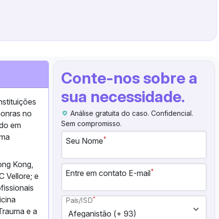
Conte-nos sobre a
sua necessidade.
stituições
honras no
Análise gratuita do caso. Confidencial.
Sem compromisso.
ado em
uma
*
Seu Nome
ong Kong,
*
Entre em contato E-mail
 Vellore; e
fissionais
icina
*
País/ISD
Trauma e a