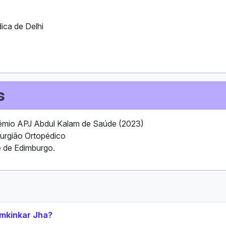
ica de Delhi
s
 Prêmio APJ Abdul Kalam de Saúde (2023)
rurgião Ortopédico
e de Edimburgo.
amkinkar Jha?