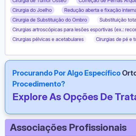
Cirurgia de Tumor Ósseo
Correção de Pernas Arqu
Cirurgia do Joelho
Redução aberta e fixação intern
Cirurgia de Substituição do Ombro
Substituição tot
Cirurgias artroscópicas para lesões esportivas (ex.: re
Cirurgias pélvicas e acetabulares
Cirurgias de pé e 
Procurando Por Algo Específico
Ort
Procedimento?
Explore As Opções De Tra
Associações Profissionais