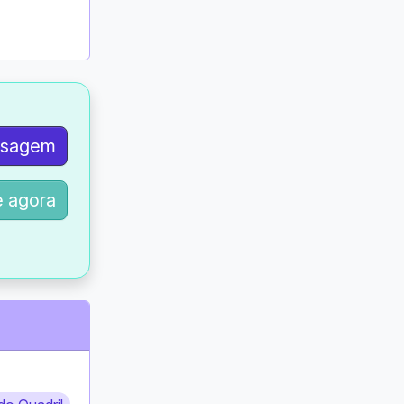
nsagem
 agora