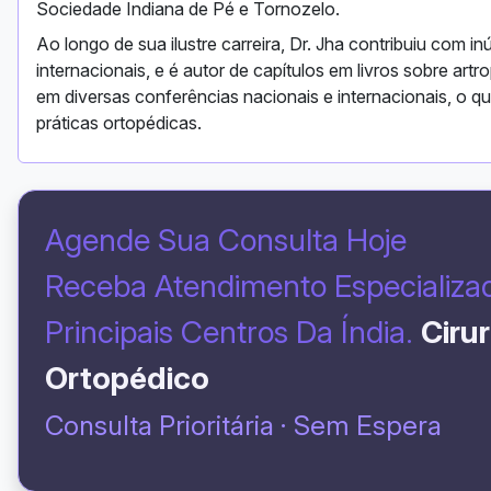
Sociedade Indiana de Pé e Tornozelo.
Ao longo de sua ilustre carreira, Dr. Jha contribuiu com 
internacionais, e é autor de capítulos em livros sobre artr
em diversas conferências nacionais e internacionais, o
práticas ortopédicas.
Agende Sua Consulta Hoje
Receba Atendimento Especializ
Principais Centros Da Índia.
Ciru
Ortopédico
Consulta Prioritária · Sem Espera