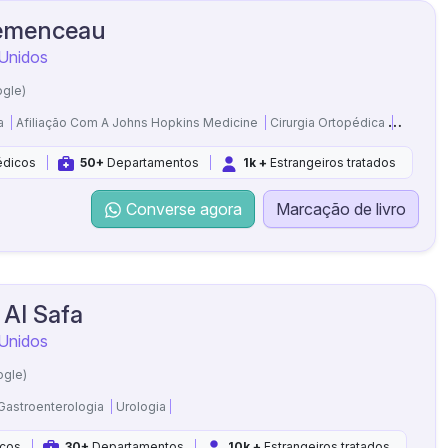
lemenceau
 Unidos
ogle)
ca
Afiliação Com A Johns Hopkins Medicine
Cirurgia Ortopédica
Neurociê
dicos
50+
Departamentos
1k +
Estrangeiros tratados
Converse agora
Marcação de livro
 Al Safa
 Unidos
ogle)
Gastroenterologia
Urologia
cos
30+
Departamentos
10k +
Estrangeiros tratados