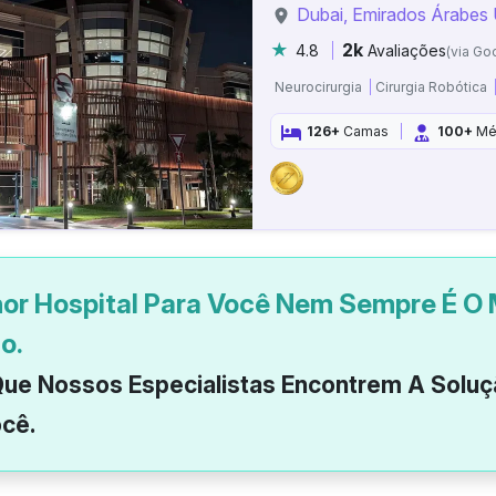
Dubai, Emirados Árabes
2k
4.8
Avaliações
(via Go
Neurocirurgia
Cirurgia Robótica
126+
Camas
100+
Mé
or Hospital Para Você Nem Sempre É O 
o.
ue Nossos Especialistas Encontrem A Soluç
cê.