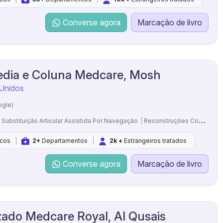
Converse agora
Marcação de livro
edia e Coluna Medcare, Mosh
 Unidos
ogle)
Substituição Articular Assistida Por Navegação
Reconstruções Complexas
cos
2+
Departamentos
2k +
Estrangeiros tratados
Converse agora
Marcação de livro
izado Medcare Royal, Al Qusais