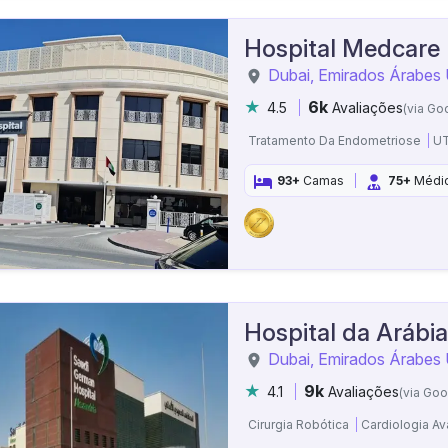
Hospital Medcare 
Dubai, Emirados Árabes
6k
4.5
Avaliações
(via Go
Tratamento Da Endometriose
UT
93+
Camas
75+
Médi
Hospital da Arábi
Dubai, Emirados Árabes
9k
4.1
Avaliações
(via Goo
Cirurgia Robótica
Cardiologia A