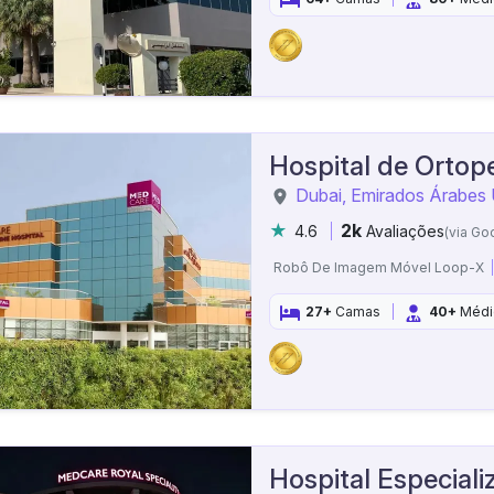
Hospital de Ortop
Dubai, Emirados Árabes
2k
4.6
Avaliações
(via Go
Robô De Imagem Móvel Loop-X
27+
Camas
40+
Médi
Hospital Especial