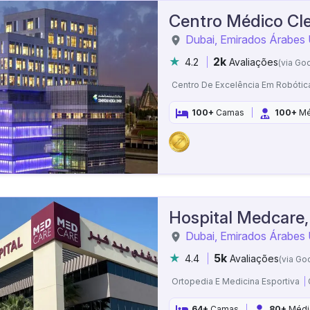
Centro Médico C
Dubai, Emirados Árabes
2k
4.2
Avaliações
(via Go
Centro De Excelência Em Robóti
100+
Camas
100+
Mé
Hospital Medcare,
Dubai, Emirados Árabes
5k
4.4
Avaliações
(via Go
Ortopedia E Medicina Esportiva
64+
Camas
80+
Médi