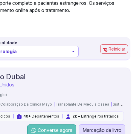
orte completo a pacientes estrangeiros. Os serviços
amento online após o tratamento.
ialidade
Reiniciar
rologia
no Dubai
 Unidos
gle)
Colaboração Da Clínica Mayo
Transplante De Medula Óssea
Sistema De Joelho ROSA®
dicos
40+
Departamentos
2k +
Estrangeiros tratados
Converse agora
Marcação de livro