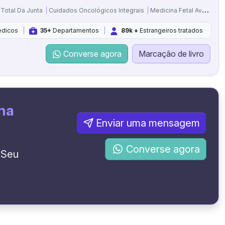
 Total Da Junta
Cuidados Oncológicos Integrais
Medicina Fetal Avançada
dicos
35+
Departamentos
89k +
Estrangeiros tratados
Converse agora
Marcação de livro
ha
Enviar uma mensagem
Converse agora
 Seu