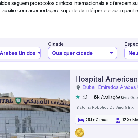
dos seguem protocolos clínicos internacionais e oferecem sup
o, auxílio com acomodação, suporte de intérprete e acompanh
Cidade
Espec
 Árabes Unidos
Qualquer cidade
Neu
Hospital America
Dubai, Emirados Árabes
6k
4.1
Avaliações
(via Goo
Sistema Robótico Da Vinci 5 E Xi
254+
Camas
170+
Mé