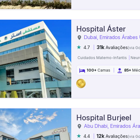
Hospital Áster
Dubai, Emirados Árabes
31k
4.7
Avaliações
(via G
Cuidados Materno-Infantis
Neur
100+
Camas
85+
Méd
Hospital Burjeel
Abu Dhabi, Emirados Ár
12k
4.4
Avaliações
(via G