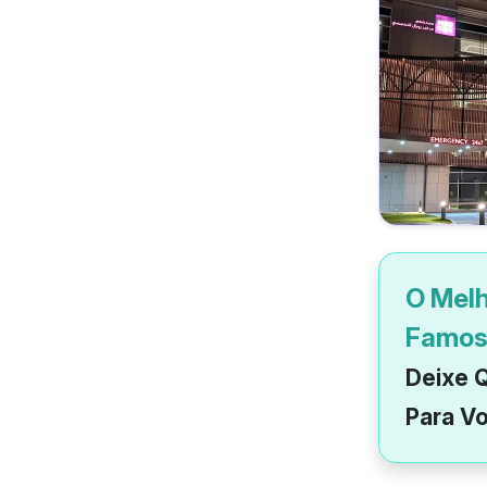
O Melh
Famos
Deixe Q
Para Vo