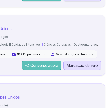
 Unidos
oogle)
ologia E Cuidados Intensivos
Ciências Cardíacas
Gastroenterologia E Cirurgia Laparoscópica
icos
35+
Departamentos
5k +
Estrangeiros tratados
Converse agora
Marcação de livro
abes Unidos
oogle)