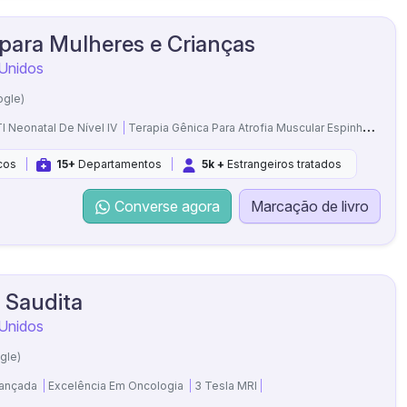
para Mulheres e Crianças
 Unidos
ogle)
I Neonatal De Nível IV
Terapia Gênica Para Atrofia Muscular Espinhal (AME)
cos
15+
Departamentos
5k +
Estrangeiros tratados
Converse agora
Marcação de livro
a Saudita
 Unidos
gle)
vançada
Excelência Em Oncologia
3 Tesla MRI