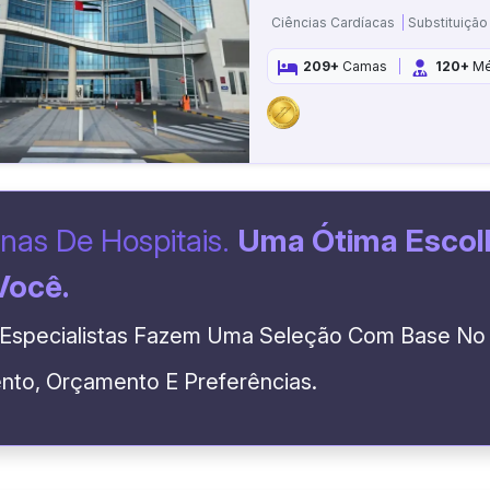
Ciências Cardíacas
Substituição
209+
Camas
120+
Mé
nas De Hospitais.
Uma Ótima Escol
Você.
Especialistas Fazem Uma Seleção Com Base No
nto, Orçamento E Preferências.