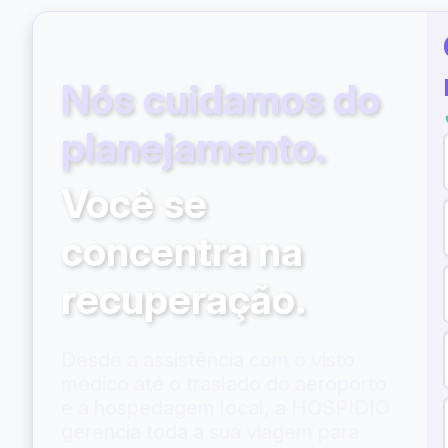
Nós cuidamos do
planejamento.
Você se
concentra na
recuperação.
Desde a assistência com o visto
médico até o traslado do aeroporto
e a hospedagem local, a HOSPIDIO
gerencia toda a sua viagem para