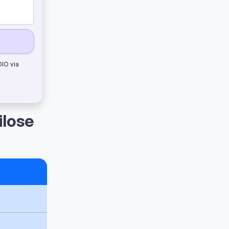
DIO via
ilose