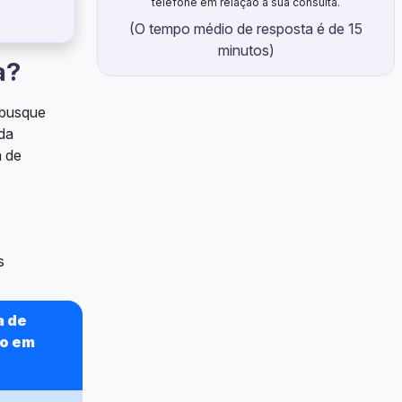
telefone em relação à sua consulta.
(O tempo médio de resposta é de 15
minutos)
a?
e busque
 da
a de
s
a de
o em