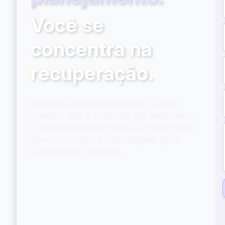
Você se
concentra na
recuperação.
Desde a assistência com o visto
médico até o traslado do aeroporto
e a hospedagem local, a HOSPIDIO
gerencia toda a sua viagem para
tratamento médico.