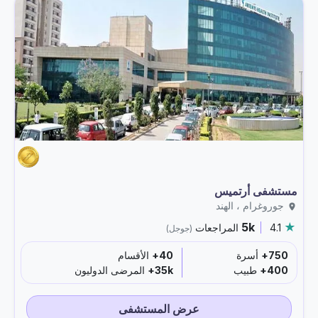
مستشفى أرتميس
جوروغرام ، الهند
5k
4.1
المراجعات
(جوجل)
750+
أسرة
40+
الأقسام
400+
طبيب
35k+
المرضى الدوليون
عرض المستشفى