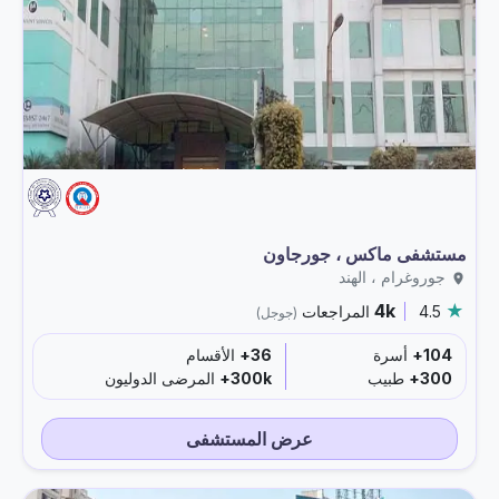
مستشفى ماكس ، جورجاون
جوروغرام ، الهند
4k
4.5
المراجعات
(جوجل)
104+
أسرة
36+
الأقسام
300+
طبيب
300k+
المرضى الدوليون
عرض المستشفى