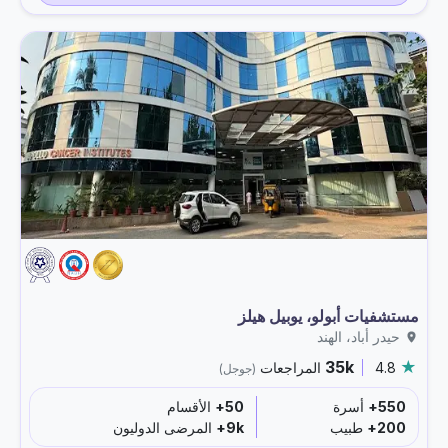
مستشفيات أبولو، يوبيل هيلز
حيدر أباد، الهند
35k
4.8
المراجعات
(جوجل)
550+
أسرة
50+
الأقسام
200+
طبيب
9k+
المرضى الدوليون