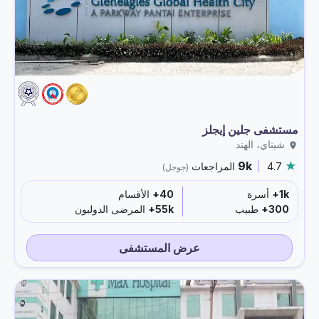
مستشفى جلين إيجلز
شيناي، الهند
9k
4.7
المراجعات
(جوجل)
1k+
أسرة
40+
الأقسام
300+
طبيب
55k+
المرضى الدوليون
عرض المستشفى