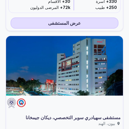
330+
أسرة
30+
الأقسام
250+
طبيب
72k+
المرضى الدوليون
عرض المستشفى
مستشفى سهيادري سوبر التخصصي، ديكان جيمخانا
بيون، الهند