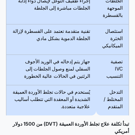
الجلطات
إجراء طفيف التوغل لإيصال دواء إذابة
الموجهة
الجلطات مباشرة إلى الجلطة
بالقسطرة
استئصال
تقنية متقدمة تعتمد على القسطرة لإزالة
الخثرة
الجلطة الدموية بشكل مادي
الميكانيكي
تصفية
جهاز يتم إدخاله في الوريد الأجوف
IVC
السفلي لمنع وصول الجلطات إلى
التنسيب
الرئتين في الحالات عالية الخطورة
التدخل
يُستخدم في حالات تجلط الأوردة العميقة
المختلط /
الشديدة أو المعقدة التي تتطلب أساليب
المتقدم
علاجية متعددة.
تبدأ تكلفة علاج تجلط الأوردة العميقة (DVT) من 1500 دولار
أمريكي