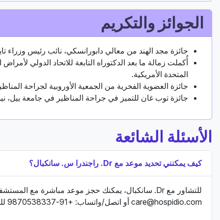
الجوائز والتكريم
جائزة مجد الهند من معالي دابورانسكي، نائب رئيس وزراء تاي
المتحدة الأمريكية.
جائزة العضوية الفخرية من الجمعية الأوروبية لجراحة المناظي
جائزة توب غان للتميز في جراحة المناظير في جامعة ييل، نيوي
الأسئلة الشائعة
كيف يمكنني تحديد موعد مع Dr. راجندرا س. سانكبال؟
للتشاور مع Dr. سانكبال، يمكنك حجز موعد مباشرة مع المستشفى المعني. أو يمكنك التواصل مع HOSPIDIO عبر البريد الإلكتروني-
care@hospidio.com
أو اتصل/واتساب: +91-9870538337 للحصول على المساعدة.