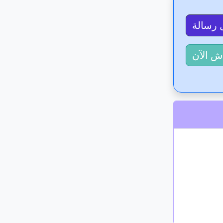
 رسالة
ش الآن