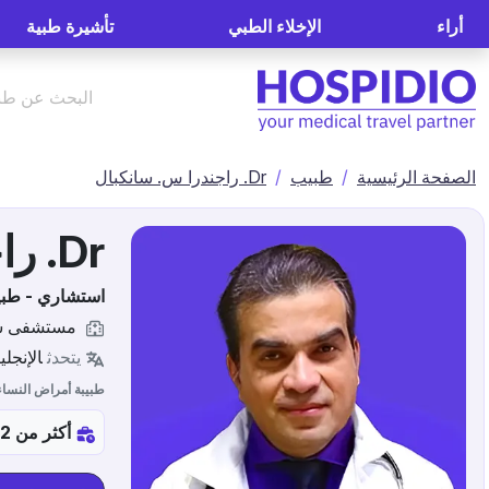
أراء
الإخلاء الطبي
تأشيرة طبية
الصفحة الرئيسية
طبيب
Dr. راجندرا س. سانكبال
Dr. راجندرا س. سانكبال
استشاري - طبيب
مستشفى سيج
يتحدث
الإنجلي
طبيبة أمراض النسا
أكثر من 32س