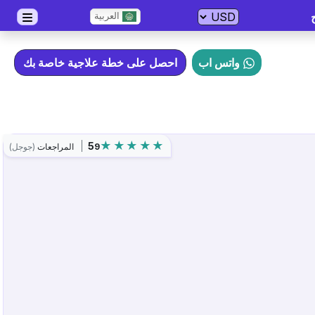
العربية
واتس اب
احصل على خطة علاجية خاصة بك
5
9
المراجعات
(جوجل)