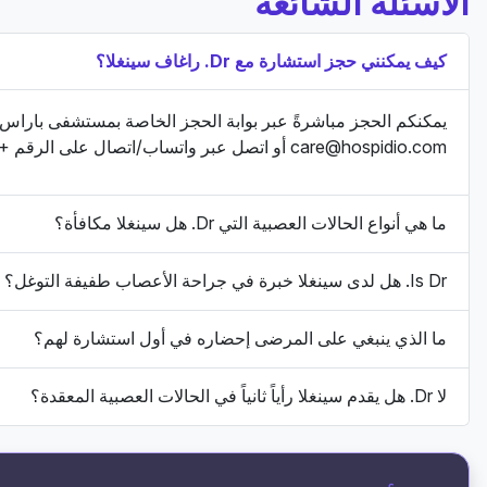
الأسئلة الشائعة
كيف يمكنني حجز استشارة مع Dr. راغاف سينغلا؟
يمكنكم الحجز مباشرةً عبر بوابة الحجز الخاصة بمستشفى باراس، أو عبر الهاتف ف
care@hospidio.com
أو اتصل عبر واتساب/اتصال على الرقم +91-9870538337 للحصول على دعم شخصي وتحديد المواعيد.
ما هي أنواع الحالات العصبية التي Dr. هل سينغلا مكافأة؟
Is Dr. هل لدى سينغلا خبرة في جراحة الأعصاب طفيفة التوغل؟
ما الذي ينبغي على المرضى إحضاره في أول استشارة لهم؟
لا Dr. هل يقدم سينغلا رأياً ثانياً في الحالات العصبية المعقدة؟