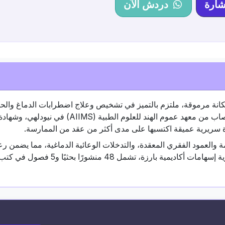
شارة
دردش الآن
مكانة مرموقة، ملتزم بالتميز في تشخيص وعلاج اضطرابات الدماغ وال
والأمراض العصبية جراحياً. يحمل شهادة ماجستير في جراحة الأعصاب من معهد عموم الهند للع
 والعمود الفقري المعقدة، والتدخلات الوعائية الدماغية، مما يضمن رع
مصممة خصيصًا لتلبية احتياجات كل مريض. وتدعم براعته السريرية إسهامات أكاديم