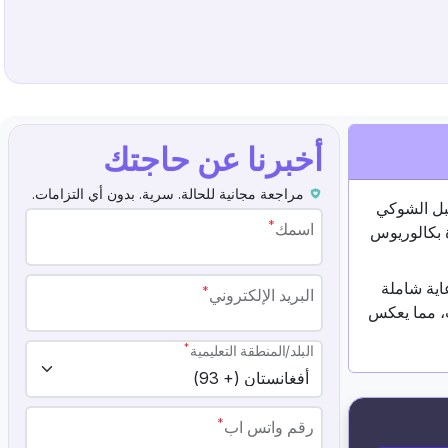
أخبرنا عن حاجتك
مراجعة مجانية للحالة. سرية. بدون أي التزامات.
حبل الشوكي
*
اسمك
لوم الطبية (AIIMS) في نيودلهي، وشهادة بكالوريوس
اية شاملة
*
البريد الإلكتروني
ية بارزة، تشمل 48 منشورًا بحثيًا و5 فصول في كتب، مما يعكس
*
البلد/المنطقة التعليمية
*
رقم واتس اب