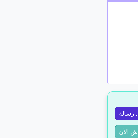
 رسالة
ش الآن