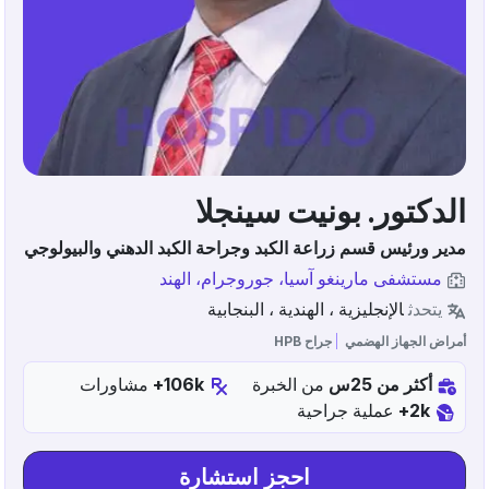
الدكتور. بونيت سينجلا
مدير ورئيس قسم زراعة الكبد وجراحة الكبد الدهني والبيولوجي
مستشفى مارينغو آسيا، جوروجرام، الهند
يتحدث
الإنجليزية ، الهندية ، البنجابية
أمراض الجهاز الهضمي
جراح HPB
أكثر من 25س
من الخبرة
106k+
مشاورات
2k+
عملية جراحية
احجز استشارة