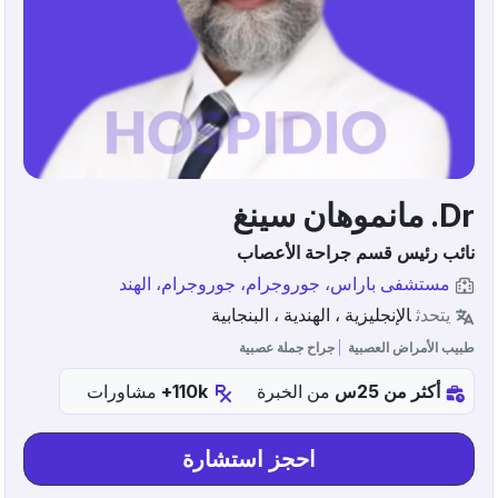
Dr. مانموهان سينغ
نائب رئيس قسم جراحة الأعصاب
مستشفى باراس، جوروجرام، جوروجرام، الهند
يتحدث
الإنجليزية ، الهندية ، البنجابية
طبيب الأمراض العصبية
جراح جملة عصبية
أكثر من 25س
من الخبرة
110k+
مشاورات
احجز استشارة