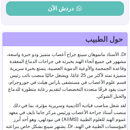
دردش الآن
حول الطبيب
Dr. الأستاذ مانموهان سينغ جراح أعصاب متميز وذو خبرة واسعة،
مشهور في جميع أنحاء الهند بخبرته في جراحات الدماغ المعقدة
وقاعدة الجمجمة والأوعية الدموية العصبية. يتمتع بخبرة سريرية
متميزة تمتد لأكثر من 25 عامًا، ويشغل حاليًا منصب نائب رئيس
قسم علوم الأعصاب في مستشفى باراس هيلث في جوروجرام،
حيث يقود فرقًا متعددة التخصصات لتقديم رعاية متطورة للدماغ
والحبل الشوكي.
لقد شغل مناصب قيادية أكاديمية وسريرية مؤثرة، بما في ذلك
منصب أستاذ جراحة الأعصاب ورئيس مركز جاما نايف في معهد
عموم الهند للعلوم الطبية (AIIMS) في نيودلهي، وهو أحد أبرز
المؤسسات الطبية في الهند. Dr. يشتهر سينغ بشكل خاص ببراعته