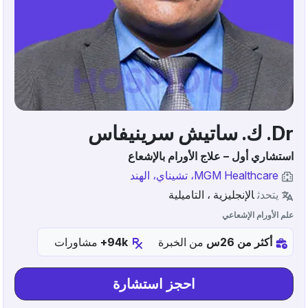
Dr. ك. ساتيش سرينيفاس
استشاري أول – علاج الأورام بالإشعاع
MGM Healthcare، تشيناي، الهند
يتحدث
الإنجليزية ، التاميلية
علم الأورام الإشعاعي
أكثر من 26س
من الخبرة
94k+
مشاورات
احجز استشارة