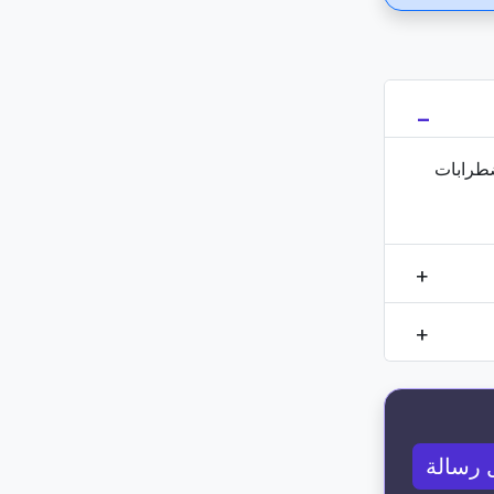
ضطرابات
 رسالة