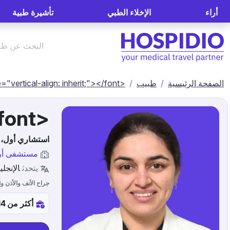
أراء
الإخلاء الطبي
تأشيرة طبية
الصفحة الرئيسية
طبيب
<font style="vertical-align: inherit;"></font> الدكتور. دلبريت باجوا
استشاري أول، 
مستشفى أرت
يتحدث
الإنجلي
جراح الأنف والأذن و
أكثر من 14س