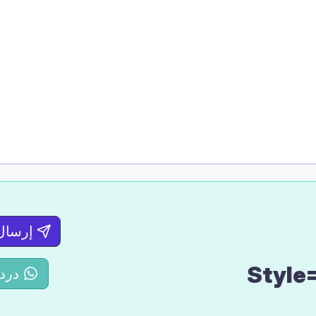
إرسال
Style=
درد