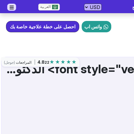
العربية
واتس اب
احصل على خطة علاجية خاصة بك
4.8
22
المراجعات
(جوجل)
<font style="vertical-align: inherit;"></font> الدكتور. دلبريت باجوا