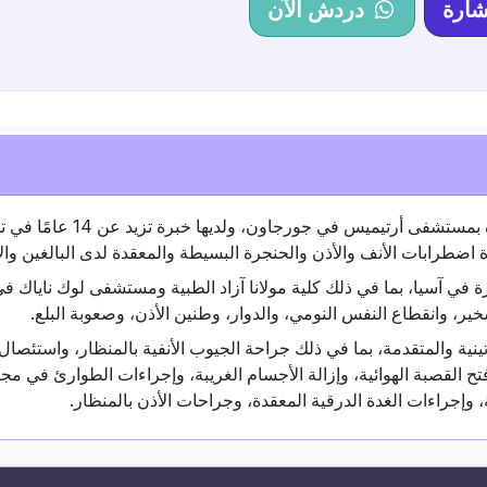
شارة
دردش الآن
Dr. ديلبريت باجوا استشارية أولى في قسم الأنف والأذن والحنجرة بمستشفى أرتيم
اضطرابات الأنف والأذن والحنجرة البسيطة والمعقدة لدى البالغين وال
نجرة في آسيا، بما في ذلك كلية مولانا آزاد الطبية ومستشفى لوك ناياك 
، وانقطاع النفس النومي، والدوار، وطنين الأذن، وصعوبة البلع.
نية والمتقدمة، بما في ذلك جراحة الجيوب الأنفية بالمنظار، واستئصال 
ح القصبة الهوائية، وإزالة الأجسام الغريبة، وإجراءات الطوارئ في مجر
 وإجراءات الغدة الدرقية المعقدة، وجراحات الأذن بالمنظار.