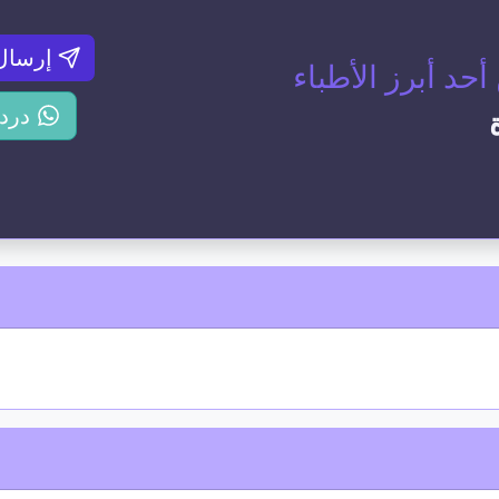
إرسال
د أبرز الأطباء
درد