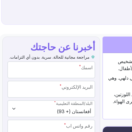
أخبرنا عن حاجتك
مراجعة مجانية للحالة. سرية. بدون أي التزامات.
يس في جورجاون، ولديها خبرة تزيد عن 14 عامًا في تشخيص
*
اسمك
أطفال.
في دلهي. وهي
*
البريد الإلكتروني
اللوزتين،
ى الهواء.
*
البلد/المنطقة التعليمية
*
رقم واتس اب