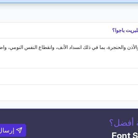
والأذن والحنجرة، بما في ذلك انسداد الأنف، وانقطاع النفس النومي، وا
 أفضل؟
إرسال
<font 