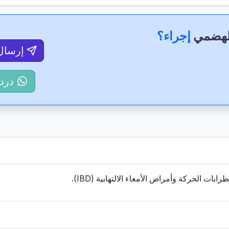
لهضمي
إجراء؟
إرسال
درد