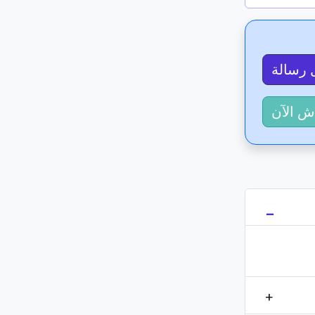
 رسالة
ش الآن