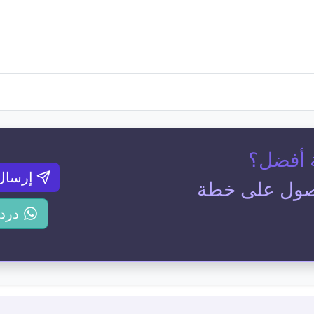
 أفضل؟
إرسال
صول على خطة
درد