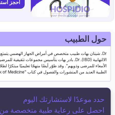
احجز است
حول الطبيب
Dr. شيتان بهات طبيب متخصص في أمراض الجهاز الهضمي يتمتع بخ
الالتهابية (IBD). Dr. بادر بهات بتأسيس مجموعات تثقي
الأمعاء للمرضى وذويهم". وقد طوّر أيضًا منهجًا تعليميًا مبتكرًا
الطبية العديد من المنشورات والفصول في كتاب "API Textbook of Medicine" حول مواضيع مثل أمراض الصفاق وأمراض الكبد الكحولية.
حدد موعدًا لاستشارتك اليوم
احصل على رعاية طبية متخصصة من أح