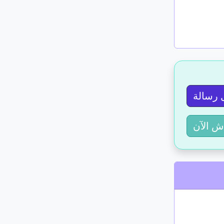
 رسالة
ش الآن