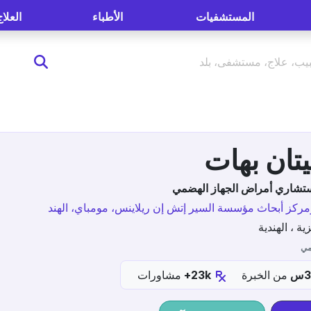
المستشفيات
الأطباء
العلاج
تشاري أمراض الجهاز الهضمي
كز أبحاث مؤسسة السير إتش إن ريلاينس، مومباي، الهند
زية ، الهندية
مي
من الخبرة
23k+
مشاورات