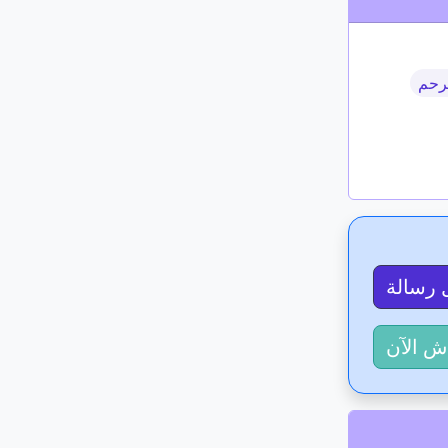
لرحم
 رسالة
ش الآن