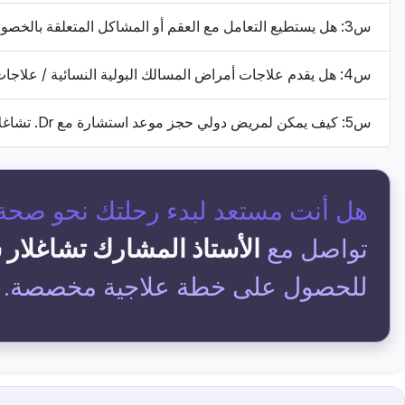
س3: هل يستطيع التعامل مع العقم أو المشاكل المتعلقة بالخصوبة؟
س4: هل يقدم علاجات أمراض المسالك البولية النسائية / علاجات قاع الحوض؟
س5: كيف يمكن لمريض دولي حجز موعد استشارة مع Dr. تشاغلار جيتين عبر HOSPIDIO؟
هل أنت مستعد لبدء رحلتك نحو صحة
تواصل مع
الأستاذ المشارك تشاغلار 
للحصول على خطة علاجية مخصصة.