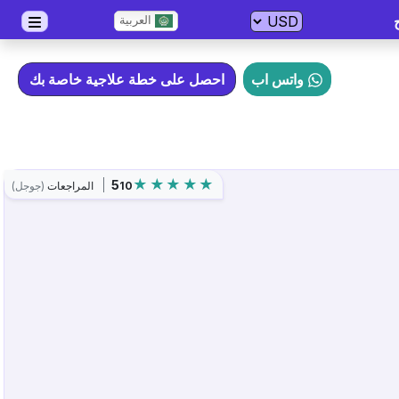
العربية
واتس اب
احصل على خطة علاجية خاصة بك
5
10
المراجعات
(جوجل)