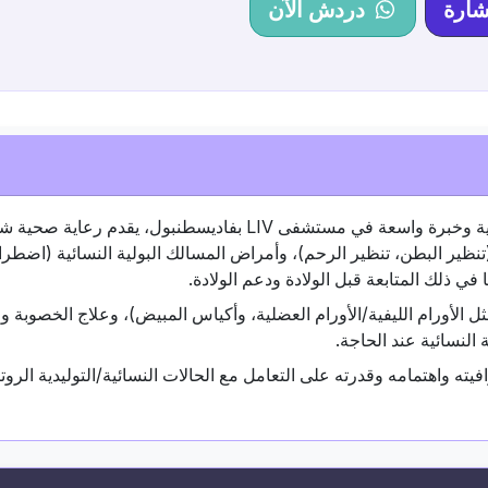
شارة
دردش الآن
الأستاذ المشارك تشاغلار جيتين طبيب نسائي وتوليد ذو كفاءة عالية وخبرة واسعة في مستشفى LIV بفاديسطنب
نظير البطن، تنظير الرحم)، وأمراض المسالك البولية النسائية (اضطرا
في ذلك المتابعة قبل الولادة ودعم الولادة.
ل الأورام الليفية/الأورام العضلية، وأكياس المبيض)، وعلاج الخصوبة وا
 النسائية عند الحاجة.
 واهتمامه وقدرته على التعامل مع الحالات النسائية/التوليدية الروتي