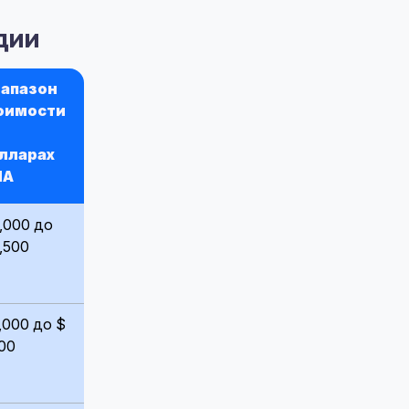
дии
апазон
оимости
лларах
ША
,000 до
,500
,000 до $
00