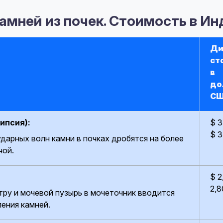
амней из почек. Стоимость в Ин
Ди
ст
в
до
С
ипсия):
$ 3
$ 3
дарных волн камни в почках дробятся на более
чой.
$ 2
2,8
тру и мочевой пузырь в мочеточник вводится
ения камней.