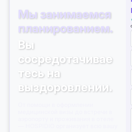
Мы занимаемся
планированием.
Вы
сосредотачивае
тесь на
выздоровлении.
От помощи в оформлении
медицинской визы до встречи в
аэропорту и проживания в отеле
— HOSPIDIO организует всю вашу