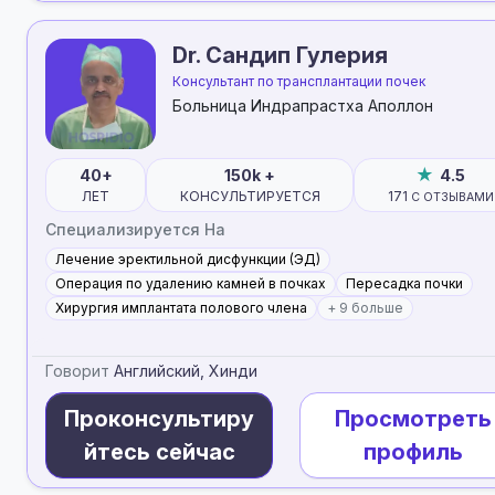
Dr. Сандип Гулерия
Консультант по трансплантации почек
Больница Индрапрастха Аполлон
40+
150k +
4.5
ЛЕТ
КОНСУЛЬТИРУЕТСЯ
171
С ОТЗЫВАМИ
Специализируется На
Лечение эректильной дисфункции (ЭД)
Операция по удалению камней в почках
Пересадка почки
Хирургия имплантата полового члена
+ 9 больше
Говорит
Английский, Хинди
Проконсультиру
Просмотреть
йтесь сейчас
профиль