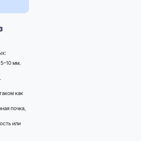
з
ых:
5–10 мм.
.
таком как
ная почка,
ость или