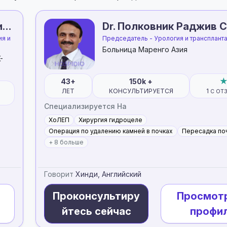
Доктор Йогендра Пратап Сингх Рана
Dr. Полковник Раджив 
ия и
Председатель - Урология и трансплант
Больница Маренго Азия
-
43+
150k +
ЛЕТ
КОНСУЛЬТИРУЕТСЯ
1
С ОТ
Специализируется На
ХоЛЕП
Хирургия гидроцеле
Операция по удалению камней в почках
Пересадка по
+ 8 больше
Говорит
Хинди, Английский
Проконсультиру
Просмот
йтесь сейчас
профи