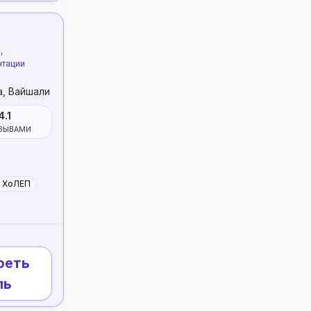
,
нтации
а, Вайшали
4.1
ЗЫВАМИ
ХоЛЕП
реть
ль