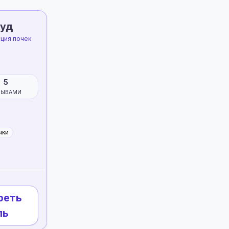
Суд
ация почек
5
ЗЫВАМИ
чки
реть
ль