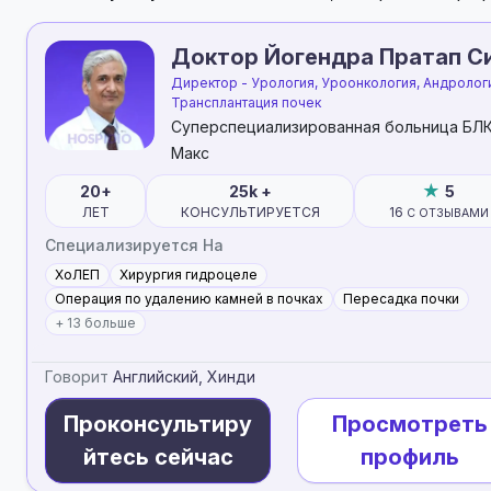
Директор - Урология, Уроонкология, Андролог
Трансплантация почек
Суперспециализированная больница БЛК
Макс
20+
25k +
5
ЛЕТ
КОНСУЛЬТИРУЕТСЯ
16
С ОТЗЫВАМИ
Специализируется На
ХоЛЕП
Хирургия гидроцеле
Операция по удалению камней в почках
Пересадка почки
+ 13 больше
Говорит
Английский, Хинди
Проконсультиру
Просмотреть
йтесь сейчас
профиль