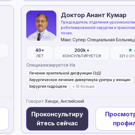
Доктор Анант Кумар
Председатель отделения уроонкологии
роботизированной хирургии и транспла
почек.
Макс Супер Специальная Больниц
40+
200k +
ЛЕТ
КОНСУЛЬТИРУЕТСЯ
221
С ОТ
Специализируется На
Лечение эректильной дисфункции (ЭД)
Хирургическое лечение дивертикула уретры у женщин
Хирургия гидроцеле
+ 10 больше
Говорит
Хинди, Английский
Проконсультиру
Просмот
йтесь сейчас
профи