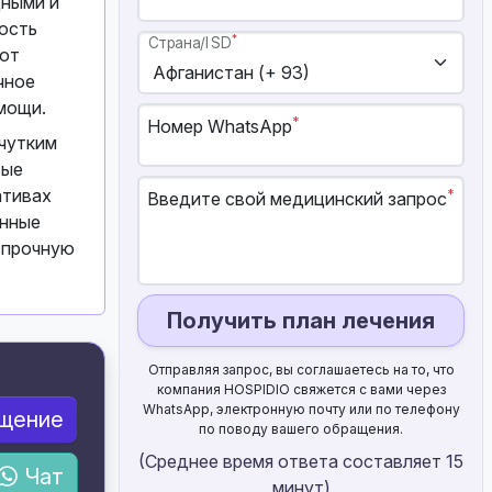
дными и
ость
*
Страна/ISD
 от
чное
мощи.
*
Номер WhatsApp
чутким
вые
ативах
*
Введите свой медицинский запрос
янные
 прочную
Получить план лечения
Отправляя запрос, вы соглашаетесь на то, что
компания HOSPIDIO свяжется с вами через
WhatsApp, электронную почту или по телефону
бщение
по поводу вашего обращения.
(Среднее время ответа составляет 15
Чат
минут)