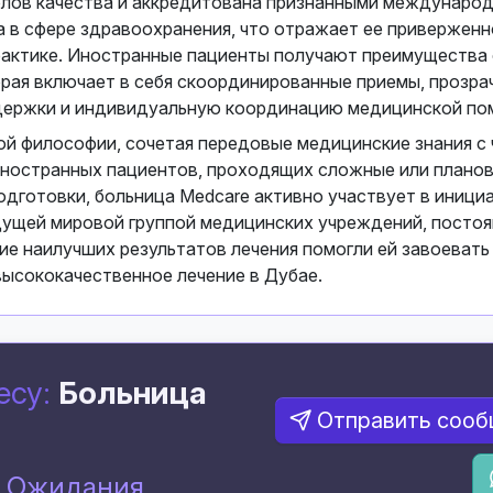
олов качества и аккредитована признанными междунаро
а в сфере здравоохранения, что отражает ее приверженн
рактике. Иностранные пациенты получают преимущества
орая включает в себя скоординированные приемы, прозра
ддержки и индивидуальную координацию медицинской по
й философии, сочетая передовые медицинские знания с 
иностранных пациентов, проходящих сложные или плано
дготовки, больница Medcare активно участвует в иници
дущей мировой группой медицинских учреждений, посто
ие наилучших результатов лечения помогли ей завоевать
ысококачественное лечение в Дубае.
есу:
Больница
Отправить соо
з Ожидания