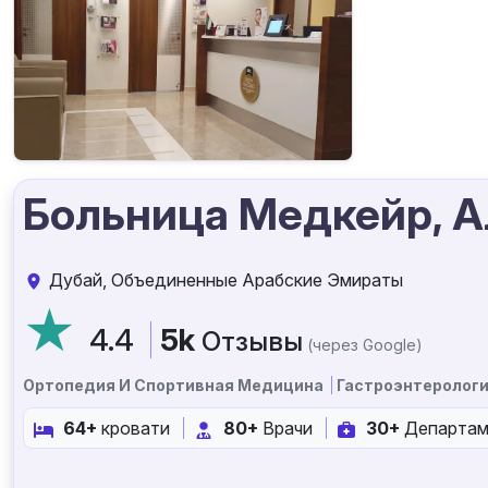
Больница Медкейр, 
Дубай, Объединенные Арабские Эмираты
4.4
5k
Отзывы
(через Google)
Ортопедия И Спортивная Медицина
Гастроэнтеролог
64+
кровати
80+
Врачи
30+
Департа