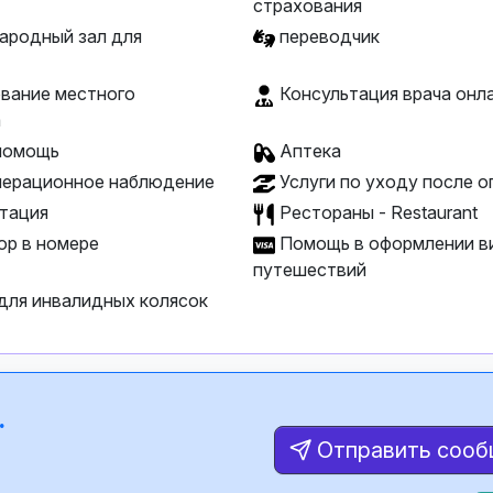
страхования
родный зал для
переводчик
вание местного
Консультация врача онл
а
помощь
Аптека
ерационное наблюдение
Услуги по уходу после 
тация
Рестораны - Restaurant
ор в номере
Помощь в оформлении ви
путешествий
для инвалидных колясок
.
Отправить соо