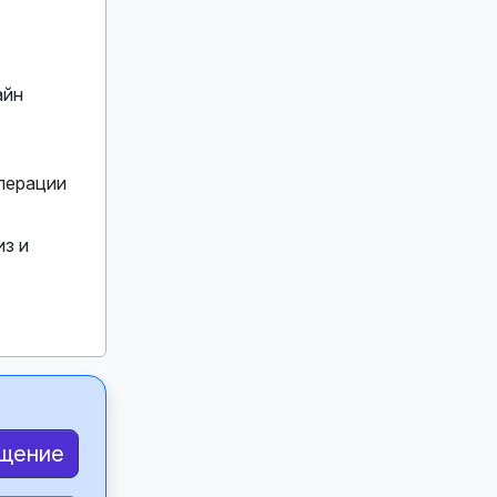
айн
операции
з и
бщение