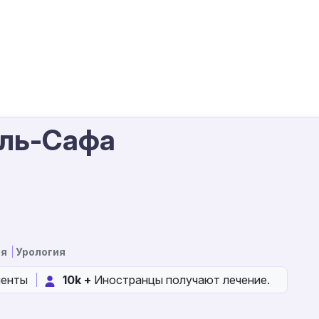
Аль-Сафа
ия
Урология
менты
10k +
Иностранцы получают лечение.