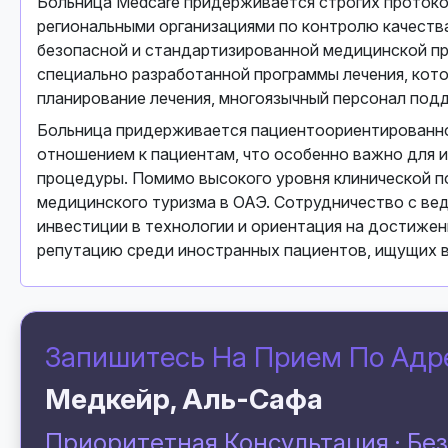
Больница Medcare придерживается строгих проток
региональными организациями по контролю качеств
безопасной и стандартизированной медицинской п
специально разработанной программы лечения, кот
планирование лечения, многоязычный персонал по
Больница придерживается пациентоориентированно
отношением к пациентам, что особенно важно для 
процедуры. Помимо высокого уровня клинической по
медицинского туризма в ОАЭ. Сотрудничество с ве
инвестиции в технологии и ориентация на достижен
репутацию среди иностранных пациентов, ищущих в
Запишитесь На Прием По Адр
Медкейр, Аль-Сафа
Приоритетная Консультация · Бе