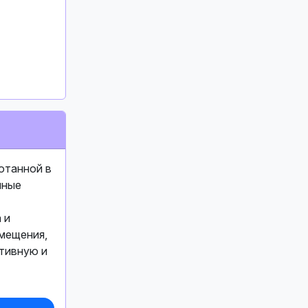
отанной в
нные
 и
омещения,
тивную и