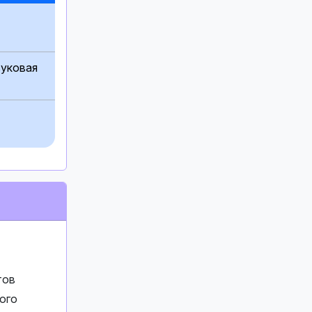
вуковая
тов
ого