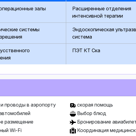
операционные залы
Расширенные отделения
интенсивной терапии
ические системы
Эндоскопическая ультраз
азрешения
система
кусственного
ПЭТ КТ Ска
щения
и проводы в аэропорту
скорая помощь
автомобилей
Выбор блюд
е размещение
Бронирование авиабиле
ный Wi-Fi
Координация медицинск