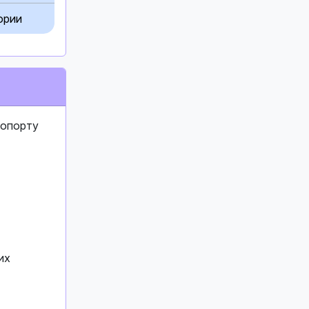
ории
ропорту
их