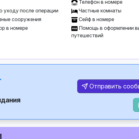
Телефон в номере
о уходу после операции
Частные комнаты
зные сооружения
Сейф в номере
ор в номере
Помощь в оформлении ви
путешествий
.
Отправить соо
идания
и