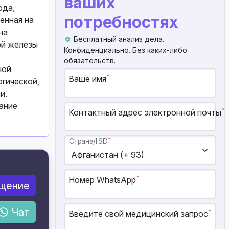
ваших
ода,
потребностях
енная на
на
Бесплатный анализ дела.
ой железы
Конфиденциально. Без каких-либо
обязательств.
ной
*
Ваше имя
гической,
и.
ание
*
Контактный адрес электронной почты
*
Страна/ISD
*
Номер WhatsApp
бщение
Чат
*
Введите свой медицинский запрос