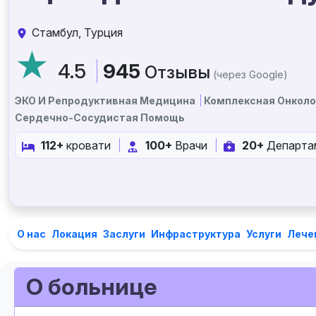
Стамбул, Турция
4.5
945
Отзывы
(через Google)
ЭКО И Репродуктивная Медицина
Комплексная Онколо
Сердечно-Сосудистая Помощь
112+
кровати
100+
Врачи
20+
Департа
О нас
Локация
Заслуги
Инфраструктура
Услуги
Лече
О больнице