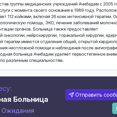
тав группы медицинских учреждений Ачибадем с 2005 г
луги с момента своего основания в 1989 году. Располож
ет 112 койками, включая 26 коек интенсивной терапии. О
диологическую помощь, ЭКО, лечение заболеваний молочн
нтации органов. Больница также предоставляет
онкологии, нейрохирургии, торакальной хирургии, ядер
ой терапии имеются отделения общей, открытой кардиоло
ения неотложной помощи и наблюдения после ангиографи
дная больница Ачибадем уделяет первостепенное вним
по различным специальностям.
есу:
Отправить соо
ная Больница
з Ожидания