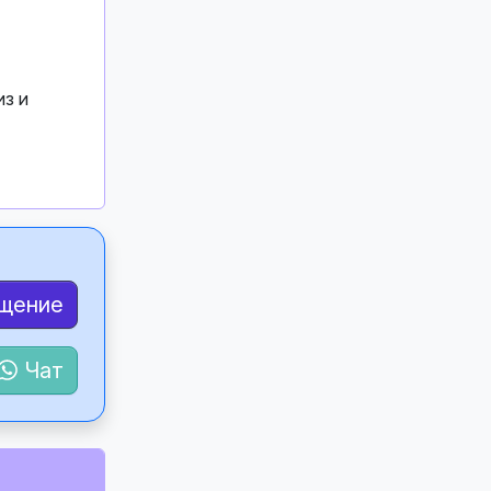
з и
бщение
Чат