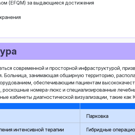
твом (EFQM) за выдающиеся достижения
охранения
ура
ться современной и просторной инфраструктурой, приз
я. Больница, занимающая обширную территорию, распол
оборудованием, обеспечивающим пациентам высококачес
, роскошные номера-люкс и специализированные лечебн
ые кабинеты диагностической визуализации, такие как 
Парковка
ения интенсивной терапии
Гибридные операци