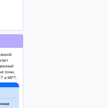
ванной
агает
твенный
ые зоны,
КТ и МРТ.
онные