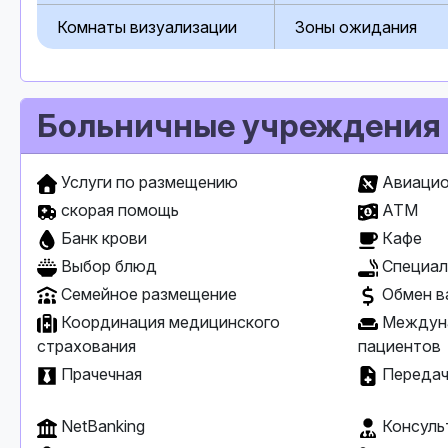
Комнаты визуализации
Зоны ожидания
Больничные учреждения
Услуги по размещению
Авиацио
скорая помощь
ATM
Банк крови
Кафе
Выбор блюд
Специал
Семейное размещение
Обмен в
Координация медицинского
Междуна
страхования
пациентов
Прачечная
Передач
NetBanking
Консульт