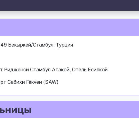
4149 Бакыркёй/Стамбул, Турция
тт Ридженси Стамбул Атакой, Отель Есилкой
орт Сабихи Гёкчен (SAW)
льницы