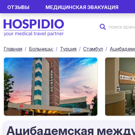
ОТЗЫВЫ
МЕДИЦИНСКАЯ ЭВАКУАЦИЯ
Главная
Больницы:
Турция
Стамбул
Ацибадемс
Ацибадемская между