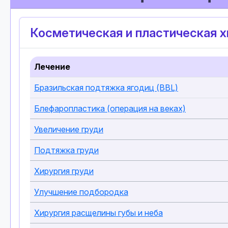
Косметическая и пластическая х
Лечение
Бразильская подтяжка ягодиц (BBL)
Блефаропластика (операция на веках)
Увеличение груди
Подтяжка груди
Хирургия груди
Улучшение подбородка
Хирургия расщелины губы и неба